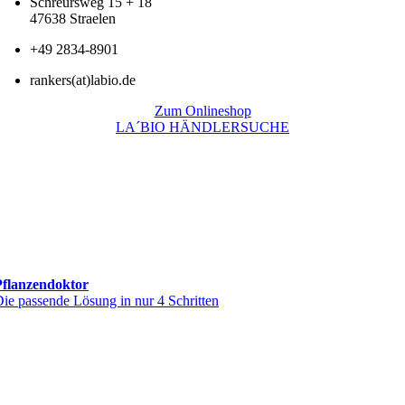
Schreursweg 15 + 18
47638 Straelen
+49 2834-8901
rankers(at)labio.de
Zum Onlineshop
LA´BIO HÄNDLERSUCHE
Pflanzendoktor
ie passende Lösung in nur 4 Schritten