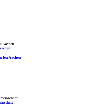
 Aachen
arten Aachen
inschaft“