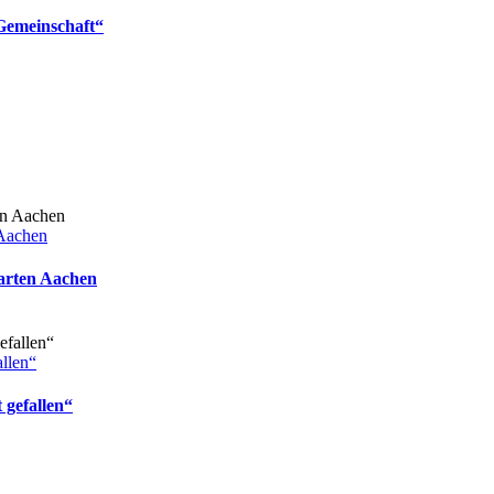
Gemeinschaft“
 Aachen
arten Aachen
allen“
 gefallen“