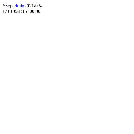
Ysop
admin
2021-02-
17T10:31:15+00:00