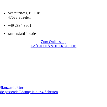
Schreursweg 15 + 18
47638 Straelen
+49 2834-8901
rankers(at)labio.de
Zum Onlineshop
LA´BIO HÄNDLERSUCHE
Pflanzendoktor
ie passende Lösung in nur 4 Schritten