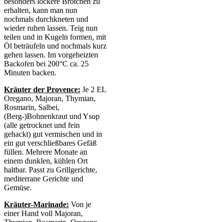
besonders lockere Brötchen zu
erhalten, kann man nun
nochmals durchkneten und
wieder ruhen lassen. Teig nun
teilen und in Kugeln formen, mit
Öl beträufeln und nochmals kurz
gehen lassen. Im vorgeheizten
Backofen bei 200°C ca. 25
Minuten backen.
Kräuter der Provence:
Je 2 EL
Oregano, Majoran, Thymian,
Rosmarin, Salbei,
(Berg-)Bohnenkraut und Ysop
(alle getrocknet und fein
gehackt) gut vermischen und in
ein gut verschließbares Gefäß
füllen. Mehrere Monate an
einem dunklen, kühlen Ort
haltbar. Passt zu Grillgerichte,
mediterrane Gerichte und
Gemüse.
Kräuter-Marinade:
Von je
einer Hand voll Majoran,