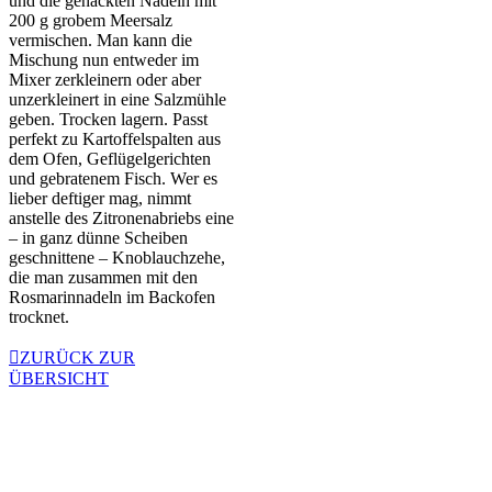
und die gehackten Nadeln mit
200 g grobem Meersalz
vermischen. Man kann die
Mischung nun entweder im
Mixer zerkleinern oder aber
unzerkleinert in eine Salzmühle
geben. Trocken lagern. Passt
perfekt zu Kartoffelspalten aus
dem Ofen, Geflügelgerichten
und gebratenem Fisch. Wer es
lieber deftiger mag, nimmt
anstelle des Zitronenabriebs eine
– in ganz dünne Scheiben
geschnittene – Knoblauchzehe,
die man zusammen mit den
Rosmarinnadeln im Backofen
trocknet.
ZURÜCK ZUR
ÜBERSICHT