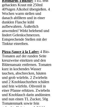
Rosmarin-Tinktur:
5 EL fein
gehacktes Kraut mit 250ml
40%igen Alkohol übergießen. 4
Wochen warm stellen und
danach abfiltern und in einer
dunklen Flasche kühl
aufbewahren. Äußerlich
anwenden! Wirkt belebend und
lindert Gelenkschmerzen.
Entsprechende Stellen mit der
Tinktur einreiben.
Pizza-Sauce à la Lafer:
4 Bio-
Tomaten auf der runden Seite
kreuzweise einritzen und den
Blütenansatz entfernen. Tomaten
kurz in kochendes Wasser
tauchen, abschrecken, häuten
und grob würfeln. 2 Zwiebeln
und 2 Knoblauchzehen schälen
und fein würfeln. Olivenöl in
einer Pfanne erhitzen. Zwiebeln
und Knoblauch darin andünsten
und nun einen TL Zucker, 50g
Tomatenmark sowie fein