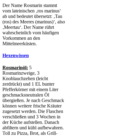
Der Name Rosmarin stammt
vom lateinischen ‚ros marinus‘
ab und bedeutet übersetzt: ‚Tau
(ros) des Meeres (marinus)‘, also
‚Meertau‘. Der Name rührt
wahrscheinlich vom häufigen
Vorkommen an den
Mittelmeerküsten.
Hexenwissen
Rosmarinöl:
5
Rosmarinzweige, 3
Knoblauchzehen (leicht
zerdrückt) und 1 EL bunter
Pfefferkörner mit einem Liter
geschmacksneutralen Öl
übergießen. Je nach Geschmack
können weitere frische Kräuter
zugesetzt werden. Die Flaschen
verschließen und 3 Wochen in
der Küche aufstellen. Danach
abfiltern und kühl aufbewahren.
Toll zu Pizza, Brot, als Grill-