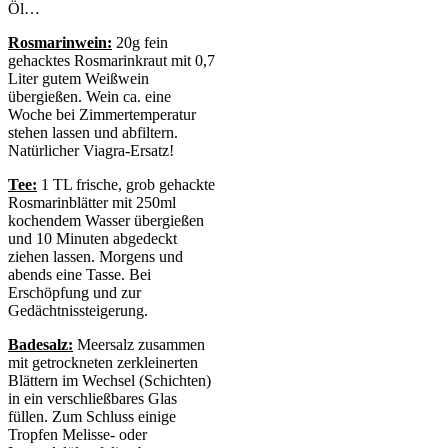
Öl…
Rosmarinwein:
20g fein
gehacktes Rosmarinkraut mit 0,7
Liter gutem Weißwein
übergießen. Wein ca. eine
Woche bei Zimmertemperatur
stehen lassen und abfiltern.
Natürlicher Viagra-Ersatz!
Tee:
1 TL frische, grob gehackte
Rosmarinblätter mit 250ml
kochendem Wasser übergießen
und 10 Minuten abgedeckt
ziehen lassen. Morgens und
abends eine Tasse. Bei
Erschöpfung und zur
Gedächtnissteigerung.
Badesalz:
Meersalz zusammen
mit getrockneten zerkleinerten
Blättern im Wechsel (Schichten)
in ein verschließbares Glas
füllen. Zum Schluss einige
Tropfen Melisse- oder