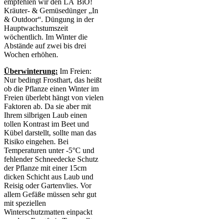
empfehlen wir den LA´BiO!
Kräuter- & Gemüsedünger „In
& Outdoor“. Düngung in der
Hauptwachstumszeit
wöchentlich. Im Winter die
Abstände auf zwei bis drei
Wochen erhöhen.
Überwinterung:
Im Freien:
Nur bedingt Frosthart, das heißt
ob die Pflanze einen Winter im
Freien überlebt hängt von vielen
Faktoren ab. Da sie aber mit
Ihrem silbrigen Laub einen
tollen Kontrast im Beet und
Kübel darstellt, sollte man das
Risiko eingehen. Bei
Temperaturen unter -5°C und
fehlender Schneedecke Schutz
der Pflanze mit einer 15cm
dicken Schicht aus Laub und
Reisig oder Gartenvlies. Vor
allem Gefäße müssen sehr gut
mit speziellen
Winterschutzmatten einpackt