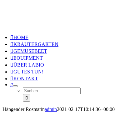
Zum
Inhalt
springen
HOME
KRÄUTERGARTEN
GEMÜSEBEET
EQUIPMENT
ÜBER LABIO
GUTES TUN!
KONTAKT
Suche
nach:
Hängender Rosmarin
admin
2021-02-17T10:14:36+00:00