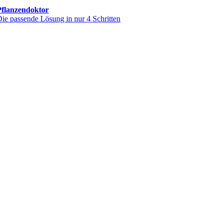
Pflanzendoktor
ie passende Lösung in nur 4 Schritten