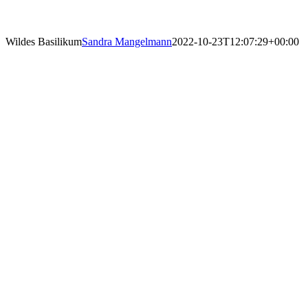
Wildes Basilikum
Sandra Mangelmann
2022-10-23T12:07:29+00:00