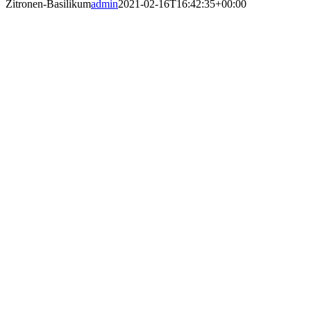
Zitronen-Basilikum
admin
2021-02-16T16:42:35+00:00