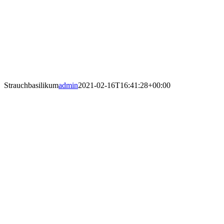
Strauchbasilikum
admin
2021-02-16T16:41:28+00:00