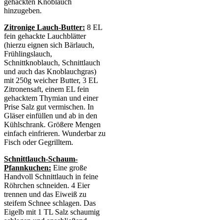
gehackten Knoblauch
hinzugeben.
Zitronige Lauch-Butter:
8 EL
fein gehackte Lauchblätter
(hierzu eignen sich Bärlauch,
Frühlingslauch,
Schnittknoblauch, Schnittlauch
und auch das Knoblauchgras)
mit 250g weicher Butter, 3 EL
Zitronensaft, einem EL fein
gehacktem Thymian und einer
Prise Salz gut vermischen. In
Gläser einfüllen und ab in den
Kühlschrank. Größere Mengen
einfach einfrieren. Wunderbar zu
Fisch oder Gegrilltem.
Schnittlauch-Schaum-
Pfannkuchen:
Eine große
Handvoll Schnittlauch in feine
Röhrchen schneiden. 4 Eier
trennen und das Eiweiß zu
steifem Schnee schlagen. Das
Eigelb mit 1 TL Salz schaumig